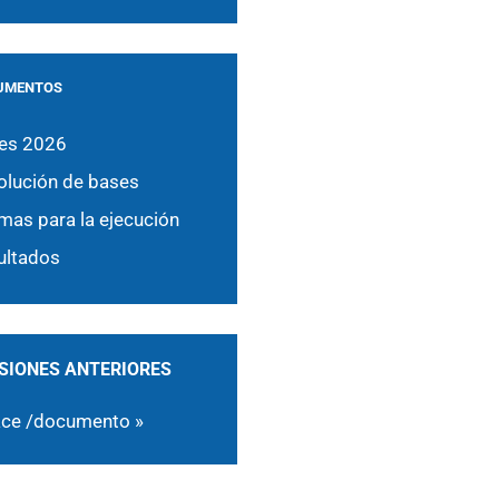
UMENTOS
es 2026
olución de bases
mas para la ejecución
ultados
SIONES ANTERIORES
ace /documento »