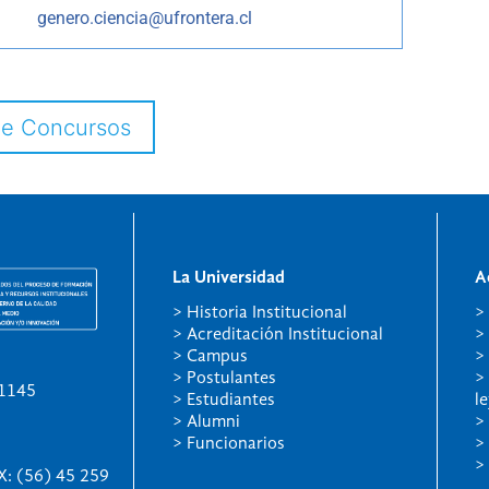
genero.ciencia@ufrontera.cl
de Concursos
La Universidad
A
> Historia Institucional
>
> Acreditación Institucional
>
> Campus
>
> Postulantes
>
01145
> Estudiantes
l
> Alumni
>
> Funcionarios
>
>
X: (56) 45 259