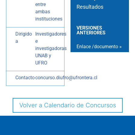
entre
Resultados
ambas
instituciones
VERSIONES
ANTERIORES
Dirigido
Investigadores
a
e
Enlace /documento »
investigadoras
UNAB y
UFRO
Contacto
concurso.diufro@ufrontera.cl
Volver a Calendario de Concursos