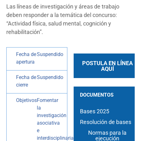
Las líneas de investigación y áreas de trabajo
deben responder a la temática del concurso:
“Actividad física, salud mental, cognición y
rehabilitación”.
Fecha de
Suspendido
apertura
POSTULA EN LÍNEA
AQUÍ
Fecha de
Suspendido
cierre
DOCUMENTOS
Objetivos
Fomentar
la
Bases 2025
investigación
Resolución de bases
asociativa
e
Normas para la
ejecución
interdisciplinaria