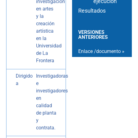
ejecución
investigación
en artes
Resultados
y la
creación
artística
VERSIONES
ANTERIORES
en la
Universidad
Enlace /documento »
de La
Frontera
Dirigido
Investigadoras
a
e
investigadores
en
calidad
de planta
y
contrata.