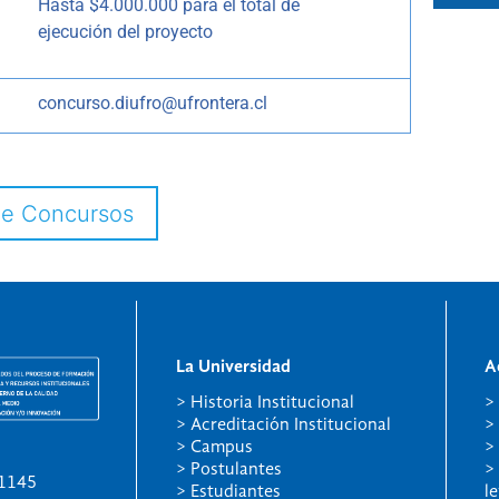
Hasta $4.000.000 para el total de
ejecución del proyecto
concurso.diufro@ufrontera.cl
de Concursos
La Universidad
A
> Historia Institucional
>
> Acreditación Institucional
>
> Campus
>
> Postulantes
>
01145
> Estudiantes
l